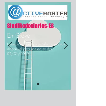
SindiRodoviarios-ES
Em Breve
Estamos mudando a plataforma e estará
disponível para acesso no dia
02/01/2019.