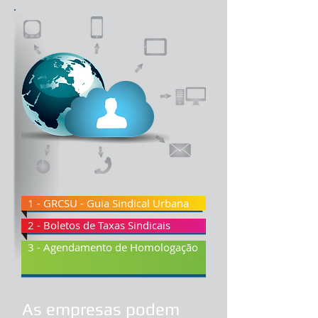
1 - GRCSU - Guia Sindical Urbana
2 - Boletos de Taxas Sindicais
3 - Agendamento de Homologação
As empresas podem