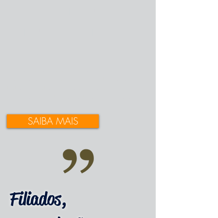
Todo o controle de um
sindicato pronto para
você.
Tenha os dados sempre a
mão, parâmetros permitem que cada
usuário, visualize telas iniciais com
informações que vão ajudá-lo no dia a
dia.
SAIBA MAIS
Filiados,