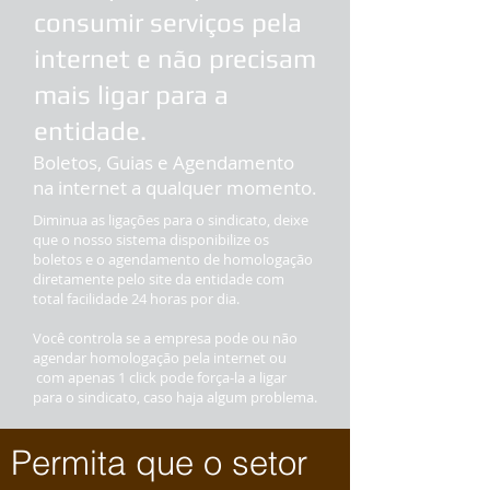
consumir serviços pela
internet e não precisam
mais ligar para a
entidade.
Boletos, Guias e Agendamento
na internet a qualquer momento.
Diminua as ligações para o sindicato, deixe
que o nosso sistema disponibilize os
boletos e o agendamento de homologação
diretamente pelo site da entidade com
total facilidade 24 horas por dia.
Você controla se a empresa pode ou não
agendar homologação pela internet ou
com apenas 1 click pode força-la a ligar
para o sindicato, caso haja algum problema.
Permita que o setor