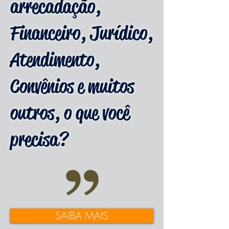
arrecadação,
Financeiro, Jurídico,
Atendimento,
Convênios e muitos
outros, o que você
precisa?
SAIBA MAIS